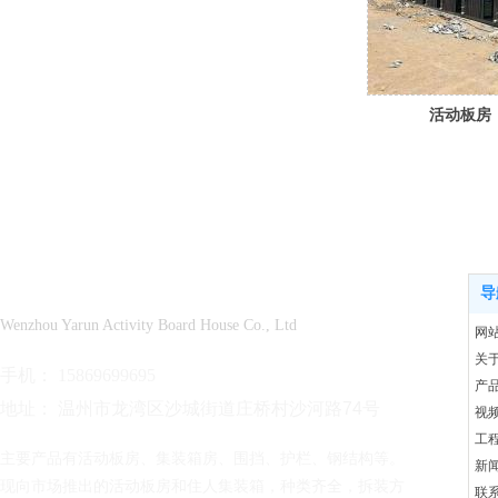
活动板房
温州市雅润活动板房有限公司
导
Wenzho
u Yarun Activity Board House Co., Ltd
网
关
手机： 15869699695
产
地址： 温州市龙湾区沙城街道庄桥村沙河路74号
视
工
主要产品有活动板房、集装箱房、围挡、护栏、钢结构等。
新
现向市场推出的活动板房和住人集装箱，种类齐全，拆装方
联