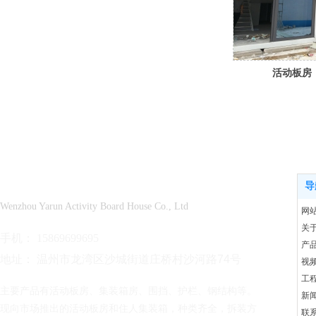
活动板房
温州市雅润活动板房有限公司
导
Wenzho
u Yarun Activity Board House Co., Ltd
网
关
手机： 15869699695
产
地址： 温州市龙湾区沙城街道庄桥村沙河路74号
视
工
主要产品有活动板房、集装箱房、围挡、护栏、钢结构等。
新
现向市场推出的活动板房和住人集装箱，种类齐全，拆装方
联