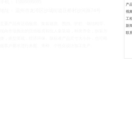
手机： 15869699695
产
地址： 温州市龙湾区沙城街道庄桥村沙河路74号
视
工
主要产品有活动板房、集装箱房、围挡、护栏、钢结构等。
新
现向市场推出的活动板房和住人集装箱，种类齐全，拆装方
联
便，造型美观，经济环保。除标准产品尺寸大小外，也可根
据客户要求进行来图、来样、个性化设计加工生产。